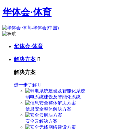
华体会·体育
华体会·体育
解决方案

解决方案
进一步了解

弱电系统建设及智能化系统
信息安全整体解决方案
安全云解决方案