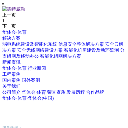
上一页
1
下一页
华体会·体育
解决方案
弱电系统建设及智能化系统
信息安全整体解决方案
安全云解
决方案
安全无线网络建设方案
智能化机房建设及动环监测
分
支组网及移动办公
智能化组网解决方案
新闻资讯
华体会·体育
行业新闻
工程案例
国内案例
国外案例
关于我们
公司简介
华体会·体育
荣誉资质
发展历程
合作品牌
华体会·体育-华体会(中国)
华体会·体育-华体会(中国)
服务热线：