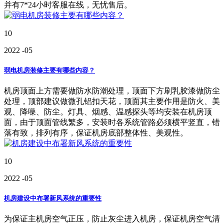
并有7*24小时客服在线，无忧售后。
10
2022
-05
弱电机房装修主要有哪些内容？
机房顶面上方需要做防水防潮处理，顶面下方刷乳胶漆做防尘
处理，顶部建议做微孔铝扣天花，顶面其主要作用是防火、美
观、降噪、防尘。灯具、烟感、温感探头等均安装在机房顶
面，由于顶面管线繁多，安装时各系统管路必须横平竖直，错
落有致，排列有序，保证机房底部整体性、美观性。
10
2022
-05
机房建设中布署新风系统的重要性
为保证主机房空气正压，防止灰尘进入机房，保证机房空气清