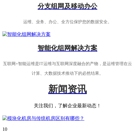
分支组网及移动办公
运维、业务、办公、全方位保护您的数据安全。
智能化组网解决方案
互联网+智能运维是IT运维与互联网深度融合的产物，是运维管理在云
计算、大数据技术推动下的必然结果。
新闻资讯
关注我们，了解企业最新动态！
10