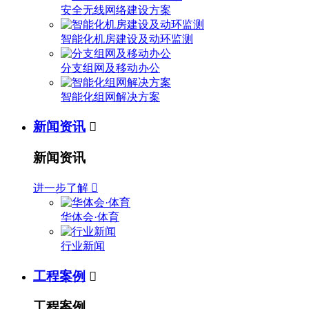
安全无线网络建设方案
智能化机房建设及动环监测
分支组网及移动办公
智能化组网解决方案
新闻资讯

新闻资讯
进一步了解

华体会·体育
行业新闻
工程案例

工程案例