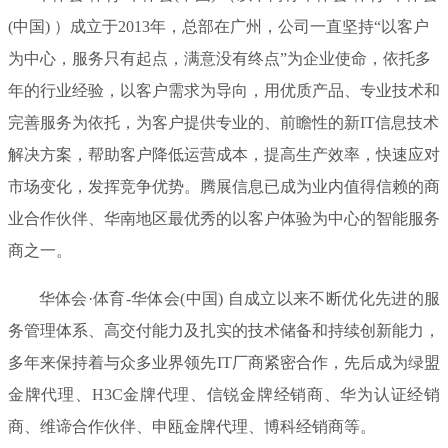
(中国) ）成立于2013年，总部在广州，公司一直坚持“以客户
为中心，服务只有起点，满意没有终点”为企业使命，依托多
年的行业经验，以客户需求为导向，用优质产品、专业技术和
完善服务为依托，为客户提供专业的、前瞻性的新IT信息技术
解决方案，帮助客户降低运营成本，提高生产效率，快速应对
市场变化，发挥竞争优势。腾展信息已成为业内值得信赖的商
业合作伙伴、华南地区最优秀的以客户体验为中心的智能服务
商之一。
华体会·体育-华体会(中国) 自成立以来不断优化先进的服
务管理体系、高交付能力及扎实的技术储备和持续创新能力，
多年来保持着与众多业界领先IT厂商紧密合作，先后成为绿盟
金牌代理、H3C金牌代理、信锐金牌经销商、华为认证经销
商、维谛合作伙伴、申瓯金牌代理、博科经销商等。