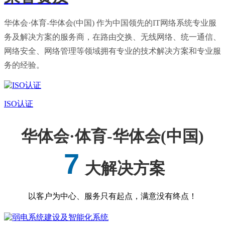
华体会·体育-华体会(中国) 作为中国领先的IT网络系统专业服
务及解决方案的服务商，在路由交换、无线网络、统一通信、
网络安全、网络管理等领域拥有专业的技术解决方案和专业服
务的经验。
ISO认证
华体会·体育-华体会(中国)
7
大解决方案
以客户为中心、服务只有起点，满意没有终点！