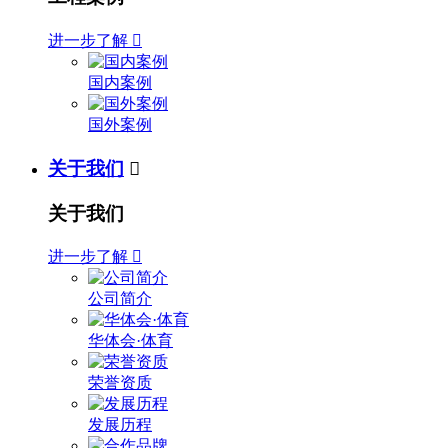
进一步了解

国内案例
国外案例
关于我们

关于我们
进一步了解

公司简介
华体会·体育
荣誉资质
发展历程